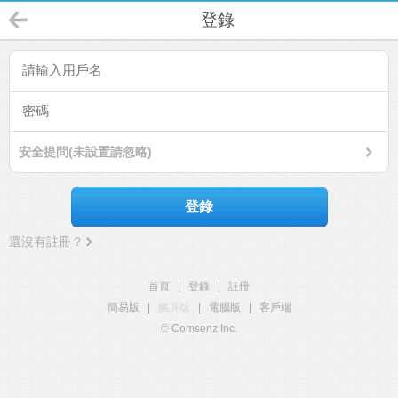
登錄
安全提問(未設置請忽略)
登錄
還沒有註冊？
首頁
|
登錄
|
註冊
簡易版
|
觸屏版
|
電腦版
|
客戶端
© Comsenz Inc.