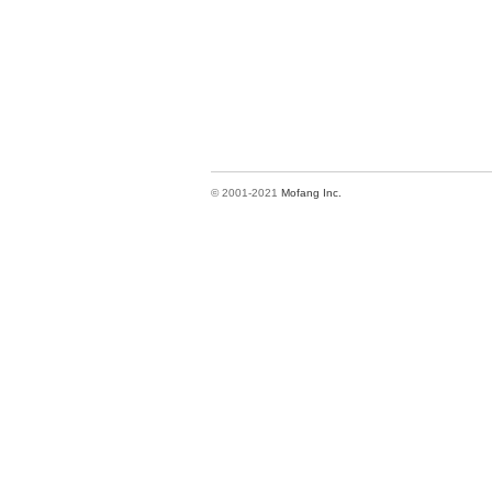
© 2001-2021
Mofang Inc.