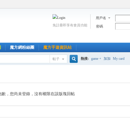
用戶名
免註冊即享有會員功能
密碼
到
魔方網粉絲團
魔方手遊資訊站
熱搜:
game +
加加
My card
帖子
搜
索
抱歉，您尚未登錄，沒有權限在該版塊回帖