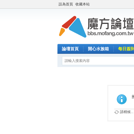
設為首頁
收藏本站
論壇首頁
開心水族箱
每日簽
請稍候...