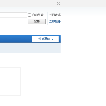
自動登錄
找回密碼
登錄
立即註冊
快捷導航