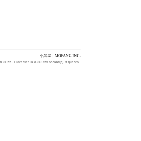
小黑屋
|
MOFANG INC.
8 01:56
, Processed in 0.018755 second(s), 9 queries .