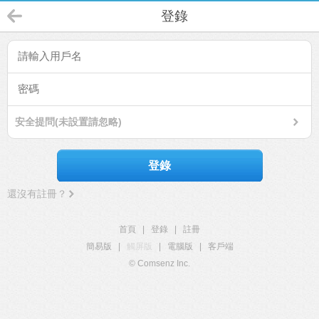
登錄
安全提問(未設置請忽略)
登錄
還沒有註冊？
首頁
|
登錄
|
註冊
簡易版
|
觸屏版
|
電腦版
|
客戶端
© Comsenz Inc.