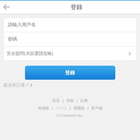
登錄
安全提問(未設置請忽略)
登錄
還沒有註冊？
首頁
|
登錄
|
註冊
簡易版
|
觸屏版
|
電腦版
|
客戶端
© Comsenz Inc.