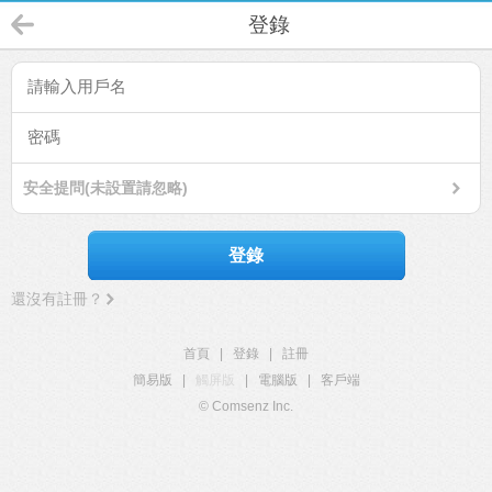
登錄
安全提問(未設置請忽略)
登錄
還沒有註冊？
首頁
|
登錄
|
註冊
簡易版
|
觸屏版
|
電腦版
|
客戶端
© Comsenz Inc.