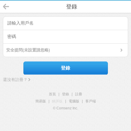
登錄
安全提問(未設置請忽略)
登錄
還沒有註冊？
首頁
|
登錄
|
註冊
簡易版
|
觸屏版
|
電腦版
|
客戶端
© Comsenz Inc.