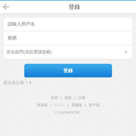
登錄
安全提問(未設置請忽略)
登錄
還沒有註冊？
首頁
|
登錄
|
註冊
簡易版
|
觸屏版
|
電腦版
|
客戶端
© Comsenz Inc.