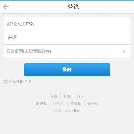
登錄
安全提問(未設置請忽略)
登錄
還沒有註冊？
首頁
|
登錄
|
註冊
簡易版
|
觸屏版
|
電腦版
|
客戶端
© Comsenz Inc.