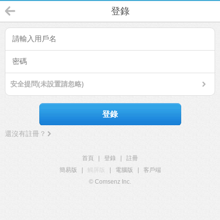
登錄
安全提問(未設置請忽略)
登錄
還沒有註冊？
首頁
|
登錄
|
註冊
簡易版
|
觸屏版
|
電腦版
|
客戶端
© Comsenz Inc.