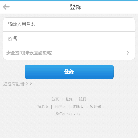
登錄
安全提問(未設置請忽略)
登錄
還沒有註冊？
首頁
|
登錄
|
註冊
簡易版
|
觸屏版
|
電腦版
|
客戶端
© Comsenz Inc.