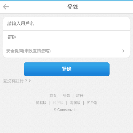
登錄
安全提問(未設置請忽略)
登錄
還沒有註冊？
首頁
|
登錄
|
註冊
簡易版
|
觸屏版
|
電腦版
|
客戶端
© Comsenz Inc.