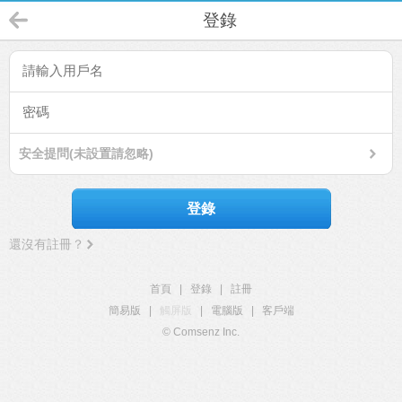
登錄
安全提問(未設置請忽略)
登錄
還沒有註冊？
首頁
|
登錄
|
註冊
簡易版
|
觸屏版
|
電腦版
|
客戶端
© Comsenz Inc.