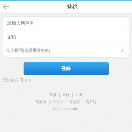
登錄
安全提問(未設置請忽略)
登錄
還沒有註冊？
首頁
|
登錄
|
註冊
簡易版
|
觸屏版
|
電腦版
|
客戶端
© Comsenz Inc.