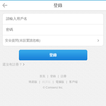
登錄
安全提問(未設置請忽略)
登錄
還沒有註冊？
首頁
|
登錄
|
註冊
簡易版
|
觸屏版
|
電腦版
|
客戶端
© Comsenz Inc.