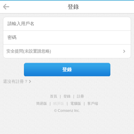
登錄
安全提問(未設置請忽略)
登錄
還沒有註冊？
首頁
|
登錄
|
註冊
簡易版
|
觸屏版
|
電腦版
|
客戶端
© Comsenz Inc.