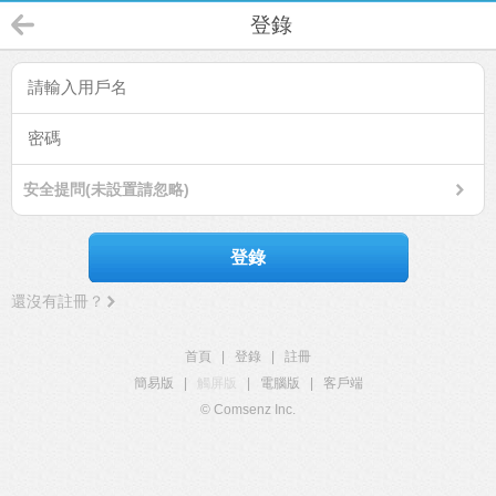
登錄
安全提問(未設置請忽略)
登錄
還沒有註冊？
首頁
|
登錄
|
註冊
簡易版
|
觸屏版
|
電腦版
|
客戶端
© Comsenz Inc.