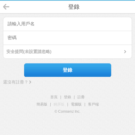
登錄
安全提問(未設置請忽略)
登錄
還沒有註冊？
首頁
|
登錄
|
註冊
簡易版
|
觸屏版
|
電腦版
|
客戶端
© Comsenz Inc.