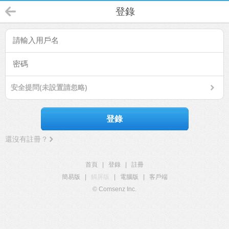
登錄
安全提問(未設置請忽略)
登錄
還沒有註冊？
首頁
|
登錄
|
註冊
簡易版
|
觸屏版
|
電腦版
|
客戶端
© Comsenz Inc.