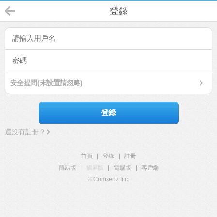
登錄
安全提問(未設置請忽略)
登錄
還沒有註冊？
首頁
|
登錄
|
註冊
簡易版
|
觸屏版
|
電腦版
|
客戶端
© Comsenz Inc.