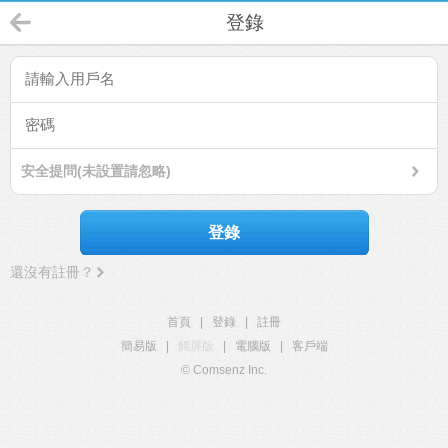
登錄
安全提問(未設置請忽略)
登錄
還沒有註冊？
首頁
|
登錄
|
註冊
簡易版
|
觸屏版
|
電腦版
|
客戶端
© Comsenz Inc.