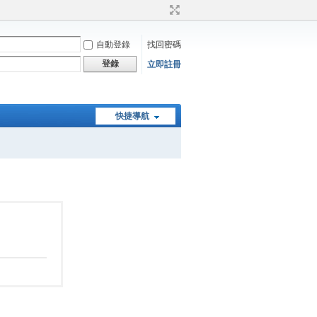
自動登錄
找回密碼
登錄
立即註冊
快捷導航