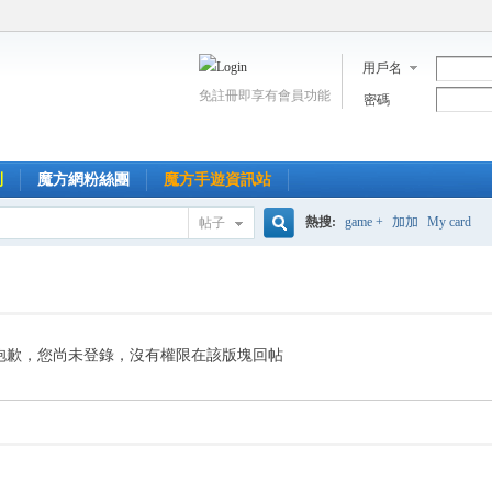
用戶名
免註冊即享有會員功能
密碼
到
魔方網粉絲團
魔方手遊資訊站
熱搜:
game +
加加
My card
帖子
搜
索
抱歉，您尚未登錄，沒有權限在該版塊回帖