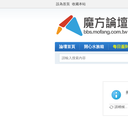
設為首頁
收藏本站
論壇首頁
開心水族箱
每日簽
請稍候...