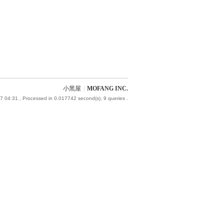
小黑屋
|
MOFANG INC.
7 04:31
, Processed in 0.017742 second(s), 9 queries .