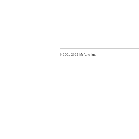
© 2001-2021
Mofang Inc.