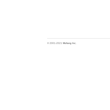
© 2001-2021
Mofang Inc.