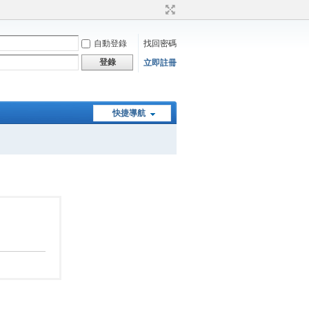
自動登錄
找回密碼
登錄
立即註冊
快捷導航