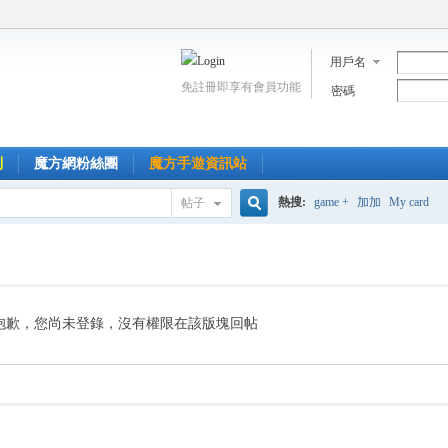
用戶名
免註冊即享有會員功能
密碼
到
魔方網粉絲團
魔方手遊資訊站
熱搜:
game +
加加
My card
帖子
搜
索
抱歉，您尚未登錄，沒有權限在該版塊回帖