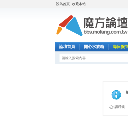
設為首頁
收藏本站
論壇首頁
開心水族箱
每日簽
請稍候...