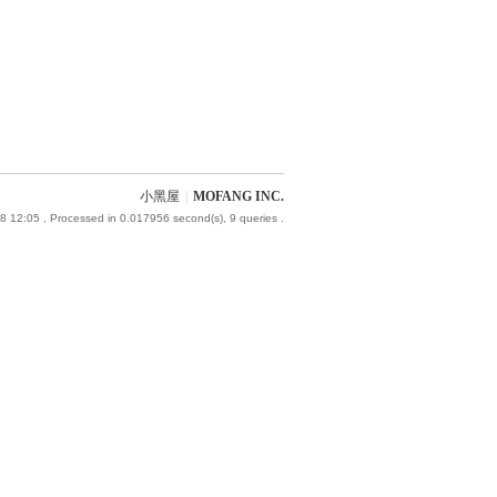
小黑屋
|
MOFANG INC.
8 12:05
, Processed in 0.017956 second(s), 9 queries .