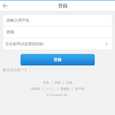
登錄
安全提問(未設置請忽略)
登錄
還沒有註冊？
首頁
|
登錄
|
註冊
簡易版
|
觸屏版
|
電腦版
|
客戶端
© Comsenz Inc.