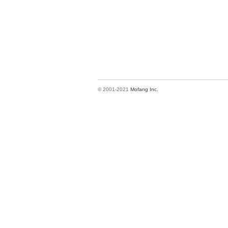
© 2001-2021
Mofang Inc.