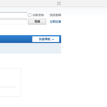
自動登錄
找回密碼
登錄
立即註冊
快捷導航