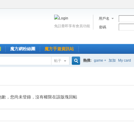
用戶名
免註冊即享有會員功能
密碼
到
魔方網粉絲團
魔方手遊資訊站
熱搜:
game +
加加
My card
帖子
搜
索
抱歉，您尚未登錄，沒有權限在該版塊回帖