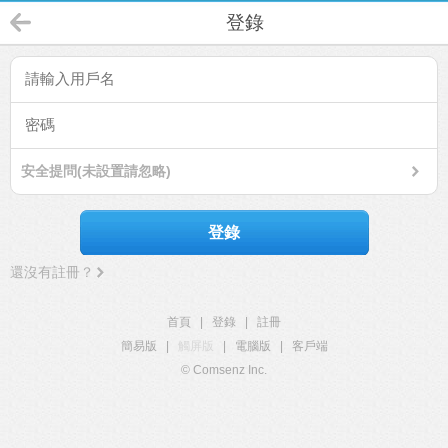
登錄
安全提問(未設置請忽略)
登錄
還沒有註冊？
首頁
|
登錄
|
註冊
簡易版
|
觸屏版
|
電腦版
|
客戶端
© Comsenz Inc.