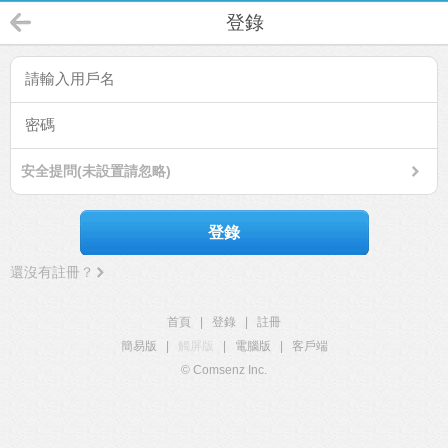
登錄
安全提問(未設置請忽略)
登錄
還沒有註冊？
首頁
|
登錄
|
註冊
簡易版
|
觸屏版
|
電腦版
|
客戶端
© Comsenz Inc.