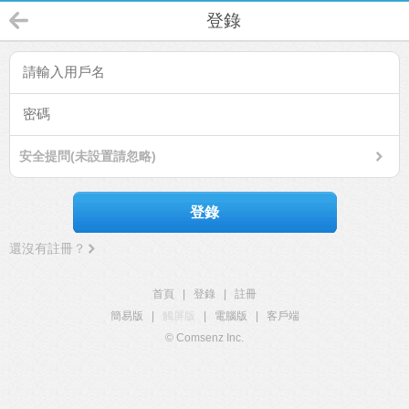
登錄
安全提問(未設置請忽略)
登錄
還沒有註冊？
首頁
|
登錄
|
註冊
簡易版
|
觸屏版
|
電腦版
|
客戶端
© Comsenz Inc.