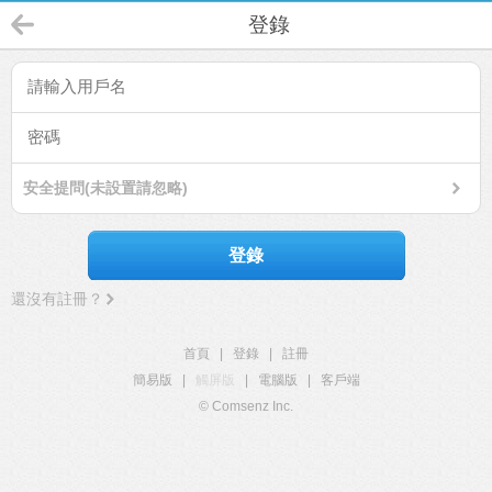
登錄
安全提問(未設置請忽略)
登錄
還沒有註冊？
首頁
|
登錄
|
註冊
簡易版
|
觸屏版
|
電腦版
|
客戶端
© Comsenz Inc.