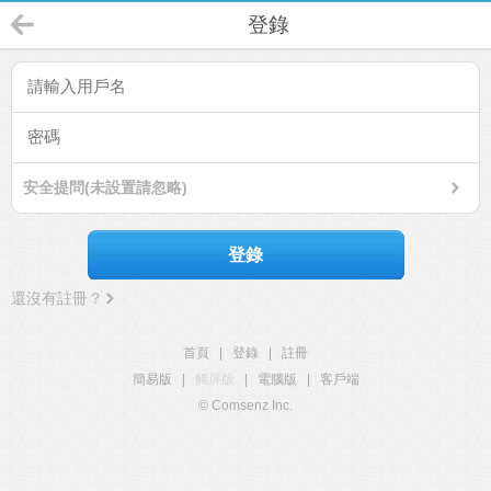
登錄
安全提問(未設置請忽略)
登錄
還沒有註冊？
首頁
|
登錄
|
註冊
簡易版
|
觸屏版
|
電腦版
|
客戶端
© Comsenz Inc.