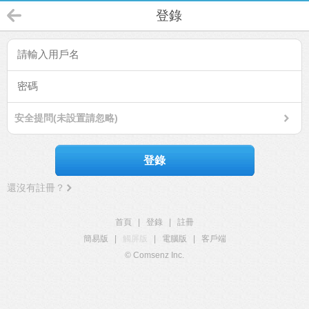
登錄
安全提問(未設置請忽略)
登錄
還沒有註冊？
首頁
|
登錄
|
註冊
簡易版
|
觸屏版
|
電腦版
|
客戶端
© Comsenz Inc.