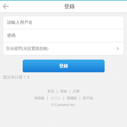
登錄
安全提問(未設置請忽略)
登錄
還沒有註冊？
首頁
|
登錄
|
註冊
簡易版
|
觸屏版
|
電腦版
|
客戶端
© Comsenz Inc.