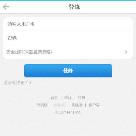
登錄
安全提問(未設置請忽略)
登錄
還沒有註冊？
首頁
|
登錄
|
註冊
簡易版
|
觸屏版
|
電腦版
|
客戶端
© Comsenz Inc.