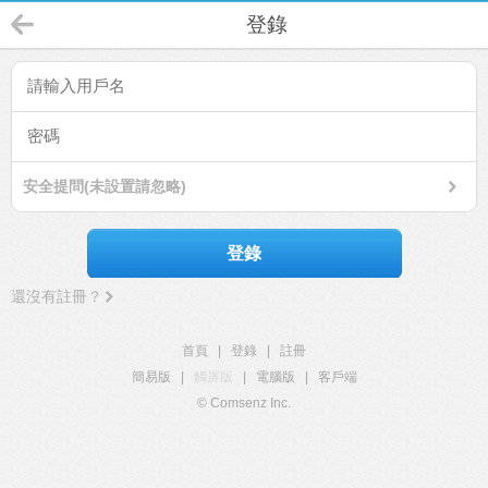
登錄
安全提問(未設置請忽略)
登錄
還沒有註冊？
首頁
|
登錄
|
註冊
簡易版
|
觸屏版
|
電腦版
|
客戶端
© Comsenz Inc.