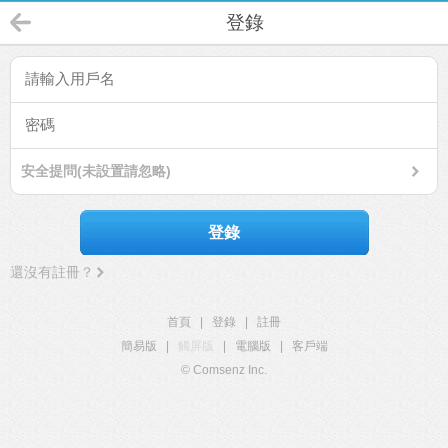
登錄
安全提問(未設置請忽略)
登錄
還沒有註冊？
首頁
|
登錄
|
註冊
簡易版
|
觸屏版
|
電腦版
|
客戶端
© Comsenz Inc.