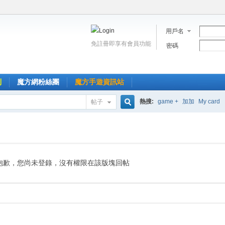
用戶名
免註冊即享有會員功能
密碼
到
魔方網粉絲團
魔方手遊資訊站
熱搜:
game +
加加
My card
帖子
搜
索
抱歉，您尚未登錄，沒有權限在該版塊回帖