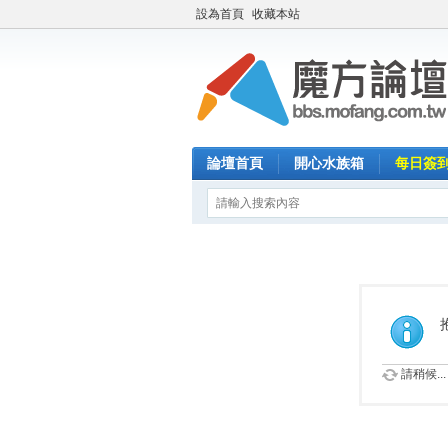
設為首頁
收藏本站
論壇首頁
開心水族箱
每日簽
請稍候...