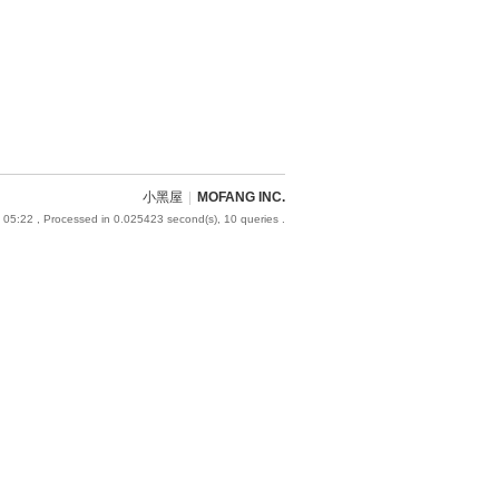
小黑屋
|
MOFANG INC.
 05:22
, Processed in 0.025423 second(s), 10 queries .