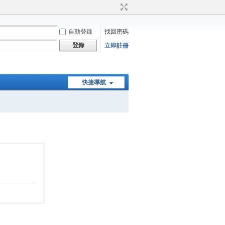
自動登錄
找回密碼
登錄
立即註冊
快捷導航