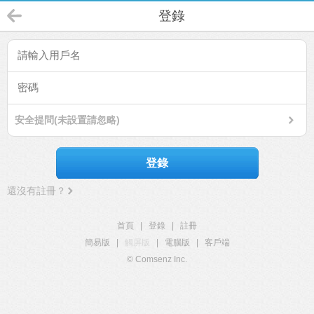
登錄
安全提問(未設置請忽略)
登錄
還沒有註冊？
首頁
|
登錄
|
註冊
簡易版
|
觸屏版
|
電腦版
|
客戶端
© Comsenz Inc.