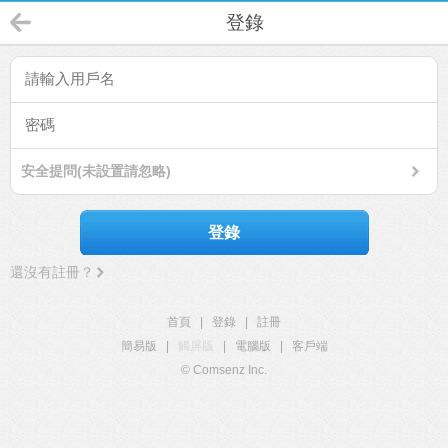
登錄
安全提問(未設置請忽略)
登錄
還沒有註冊？
首頁
|
登錄
|
註冊
簡易版
|
觸屏版
|
電腦版
|
客戶端
© Comsenz Inc.