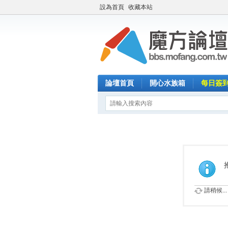
設為首頁
收藏本站
論壇首頁
開心水族箱
每日簽
請稍候...