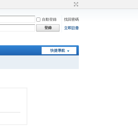
自動登錄
找回密碼
登錄
立即註冊
快捷導航