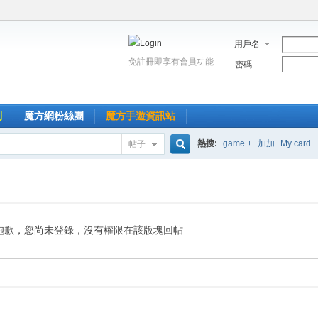
用戶名
免註冊即享有會員功能
密碼
到
魔方網粉絲團
魔方手遊資訊站
熱搜:
game +
加加
My card
帖子
搜
索
抱歉，您尚未登錄，沒有權限在該版塊回帖