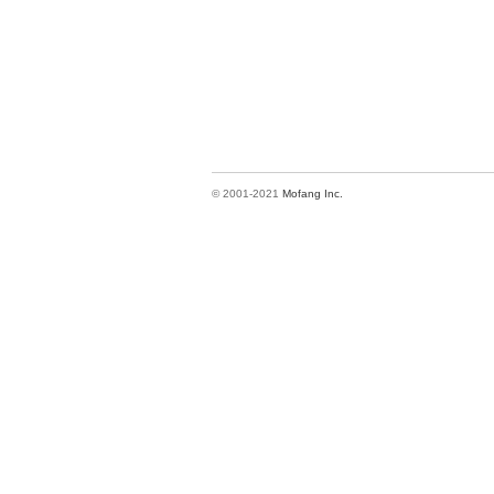
© 2001-2021
Mofang Inc.