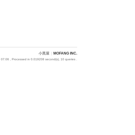
小黑屋
|
MOFANG INC.
 07:06
, Processed in 0.019208 second(s), 10 queries .