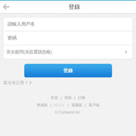
登錄
安全提問(未設置請忽略)
登錄
還沒有註冊？
首頁
|
登錄
|
註冊
簡易版
|
觸屏版
|
電腦版
|
客戶端
© Comsenz Inc.