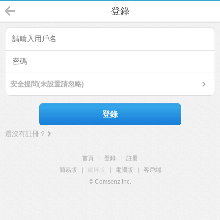
登錄
安全提問(未設置請忽略)
登錄
還沒有註冊？
首頁
|
登錄
|
註冊
簡易版
|
觸屏版
|
電腦版
|
客戶端
© Comsenz Inc.