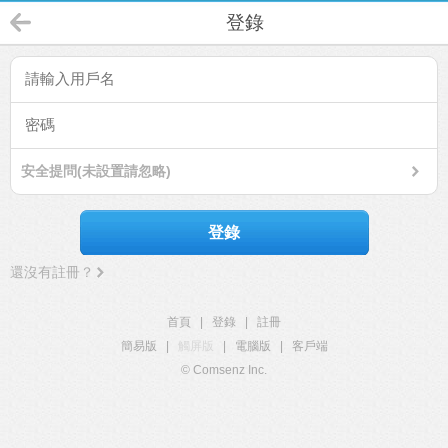
登錄
安全提問(未設置請忽略)
登錄
還沒有註冊？
首頁
|
登錄
|
註冊
簡易版
|
觸屏版
|
電腦版
|
客戶端
© Comsenz Inc.