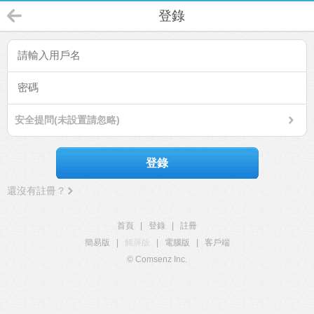
登錄
安全提問(未設置請忽略)
登錄
還沒有註冊？
首頁
|
登錄
|
註冊
簡易版
|
觸屏版
|
電腦版
|
客戶端
© Comsenz Inc.