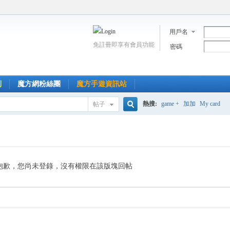
用戶名
免註冊即享有會員功能
密碼
到
魔方網粉絲團
魔方手遊資訊站
熱搜:
game +
加加
My card
帖子
搜
索
抱歉，您尚未登錄，沒有權限在該版塊回帖