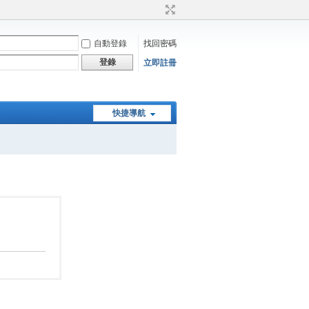
自動登錄
找回密碼
登錄
立即註冊
快捷導航