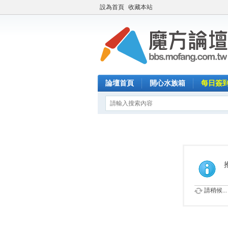
設為首頁
收藏本站
論壇首頁
開心水族箱
每日簽
請稍候...