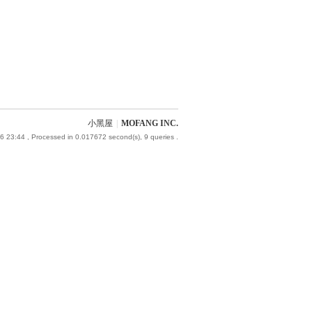
小黑屋
|
MOFANG INC.
6 23:44
, Processed in 0.017672 second(s), 9 queries .