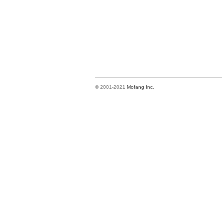
© 2001-2021
Mofang Inc.