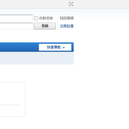
自動登錄
找回密碼
登錄
立即註冊
快捷導航