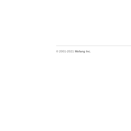
© 2001-2021
Mofang Inc.