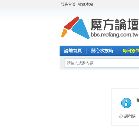
設為首頁
收藏本站
論壇首頁
開心水族箱
每日簽
請稍候...