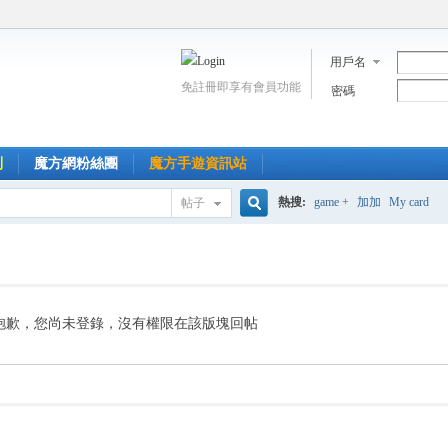
用戶名
免註冊即享有會員功能
密碼
到
魔方網粉絲團
魔方手遊資訊站
熱搜:
game +
加加
My card
帖子
搜
索
抱歉，您尚未登錄，沒有權限在該版塊回帖