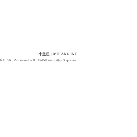
小黑屋
|
MOFANG INC.
6 18:56
, Processed in 0.019450 second(s), 9 queries .