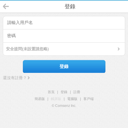
登錄
安全提問(未設置請忽略)
登錄
還沒有註冊？
首頁
|
登錄
|
註冊
簡易版
|
觸屏版
|
電腦版
|
客戶端
© Comsenz Inc.