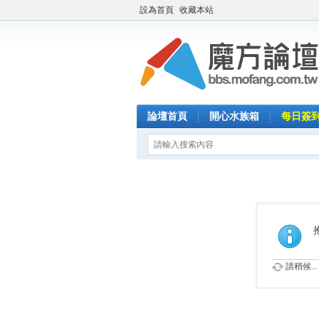
設為首頁
收藏本站
論壇首頁
開心水族箱
每日簽
請稍候...