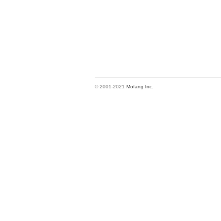
© 2001-2021
Mofang Inc.