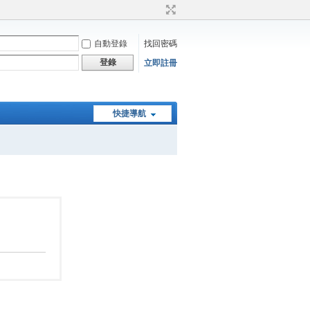
自動登錄
找回密碼
登錄
立即註冊
快捷導航