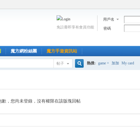
用戶名
免註冊即享有會員功能
密碼
到
魔方網粉絲團
魔方手遊資訊站
熱搜:
game +
加加
My card
帖子
搜
索
抱歉，您尚未登錄，沒有權限在該版塊回帖