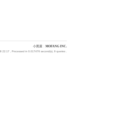
小黑屋
|
MOFANG INC.
8 22:17
, Processed in 0.017476 second(s), 9 queries .