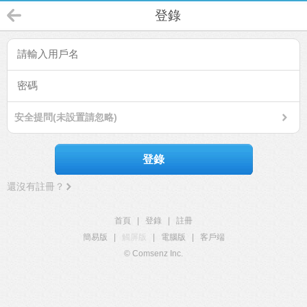
登錄
安全提問(未設置請忽略)
登錄
還沒有註冊？
首頁
|
登錄
|
註冊
簡易版
|
觸屏版
|
電腦版
|
客戶端
© Comsenz Inc.