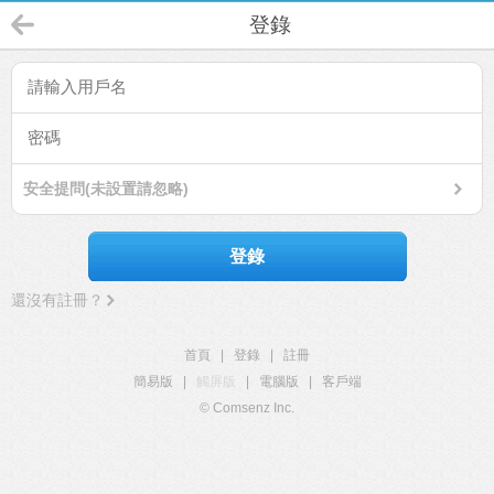
登錄
安全提問(未設置請忽略)
登錄
還沒有註冊？
首頁
|
登錄
|
註冊
簡易版
|
觸屏版
|
電腦版
|
客戶端
© Comsenz Inc.