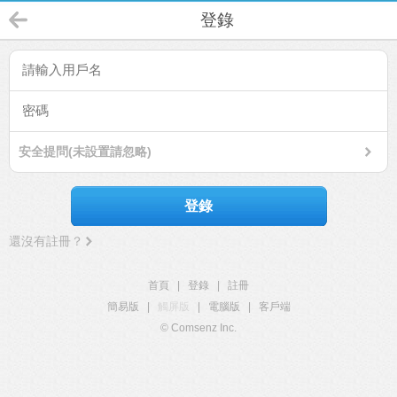
登錄
安全提問(未設置請忽略)
登錄
還沒有註冊？
首頁
|
登錄
|
註冊
簡易版
|
觸屏版
|
電腦版
|
客戶端
© Comsenz Inc.