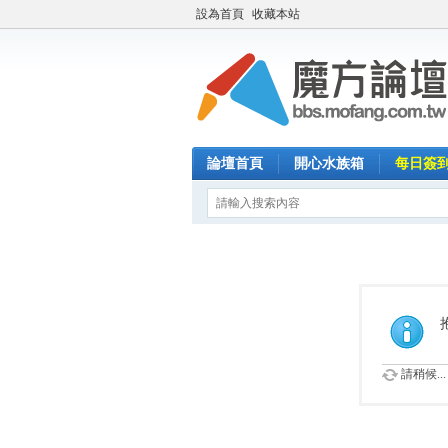
設為首頁
收藏本站
論壇首頁
開心水族箱
每日簽
請稍候...