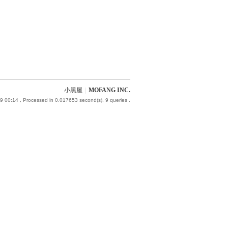
小黑屋
|
MOFANG INC.
9 00:14
, Processed in 0.017653 second(s), 9 queries .