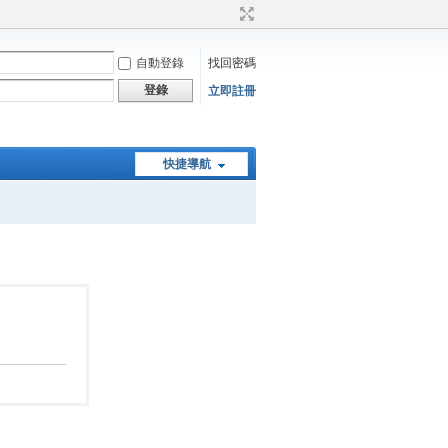
自動登錄
找回密碼
登錄
立即註冊
快捷導航