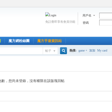
用戶名
免註冊即享有會員功能
密碼
到
魔方網粉絲團
魔方手遊資訊站
熱搜:
game +
加加
My card
帖子
搜
索
抱歉，您尚未登錄，沒有權限在該版塊回帖