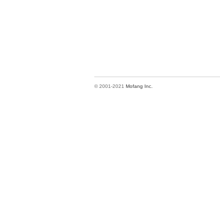
© 2001-2021
Mofang Inc.